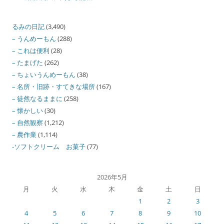
るみの日記
(3,490)
– うんめーもん
(288)
– これは便利
(28)
– たまげた
(262)
– ちょいうんめーもん
(38)
– 名所・旧跡・すてきな場所
(167)
– 徒然なるままに
(258)
– 懐かしい
(30)
– 自然観察
(1,212)
– 農作業
(1,114)
-ソフトクリーム お菓子
(77)
2026年5月
月
火
水
木
金
土
日
1
2
3
4
5
6
7
8
9
10