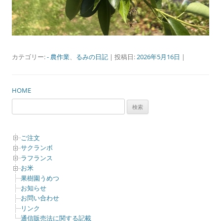
カテゴリー:
- 農作業
、
るみの日記
| 投稿日:
2026年5月16日
|
HOME
検
索:
ご注文
サクランボ
ラフランス
お米
果樹園うめつ
お知らせ
お問い合わせ
リンク
通信販売法に関する記載