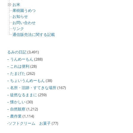
お米
果樹園うめつ
お知らせ
お問い合わせ
リンク
通信販売法に関する記載
るみの日記
(3,491)
– うんめーもん
(288)
– これは便利
(28)
– たまげた
(262)
– ちょいうんめーもん
(38)
– 名所・旧跡・すてきな場所
(167)
– 徒然なるままに
(259)
– 懐かしい
(30)
– 自然観察
(1,212)
– 農作業
(1,114)
-ソフトクリーム お菓子
(77)