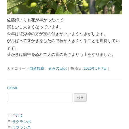
佐藤錦よりも花が早かったので
実も少し大きくなっています。
今年は紅秀峰の方が実の付きがいいようなきがします。
がんばって芽かきをしたので粒が大きくなることを期待してい
ます。
芽かきは霜害を恐れて人の背の高さよりも上をやりました。
カテゴリー:
- 自然観察
、
るみの日記
| 投稿日:
2026年5月7日
|
HOME
検
索:
ご注文
サクランボ
ラフランス