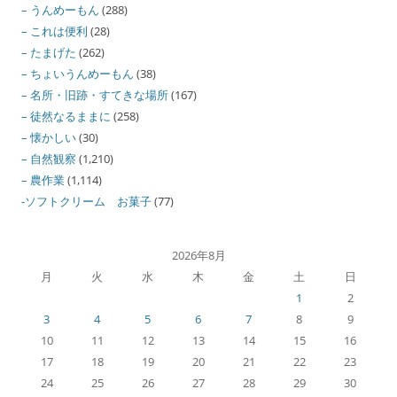
– うんめーもん
(288)
– これは便利
(28)
– たまげた
(262)
– ちょいうんめーもん
(38)
– 名所・旧跡・すてきな場所
(167)
– 徒然なるままに
(258)
– 懐かしい
(30)
– 自然観察
(1,210)
– 農作業
(1,114)
-ソフトクリーム お菓子
(77)
2026年8月
月
火
水
木
金
土
日
1
2
3
4
5
6
7
8
9
10
11
12
13
14
15
16
17
18
19
20
21
22
23
24
25
26
27
28
29
30