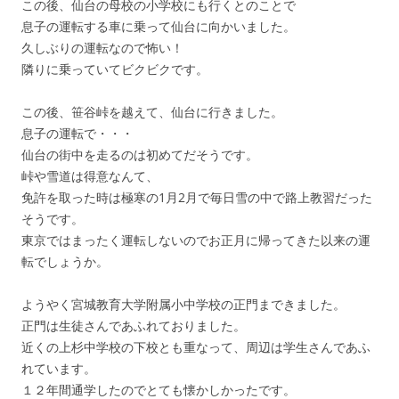
この後、仙台の母校の小学校にも行くとのことで
息子の運転する車に乗って仙台に向かいました。
久しぶりの運転なので怖い！
隣りに乗っていてビクビクです。
この後、笹谷峠を越えて、仙台に行きました。
息子の運転で・・・
仙台の街中を走るのは初めてだそうです。
峠や雪道は得意なんて、
免許を取った時は極寒の1月2月で毎日雪の中で路上教習だった
そうです。
東京ではまったく運転しないのでお正月に帰ってきた以来の運
転でしょうか。
ようやく宮城教育大学附属小中学校の正門まできました。
正門は生徒さんであふれておりました。
近くの上杉中学校の下校とも重なって、周辺は学生さんであふ
れています。
１２年間通学したのでとても懐かしかったです。