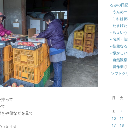
るみの日
– うんめ
– これは便
– たまげた
– ちょい
– 名所・
– 徒然な
– 懐かしい
– 自然観察
– 農作業
(1
-ソフトク
月
火
を持って
いて
3
4
付きや傷などを見て
10
11
17
18
ていきます。