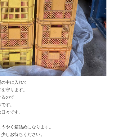
網の中に入れて
ゴを守ります。
するので
のです。
の日々です。
ようやく箱詰めになります。
う少しお待ちください。