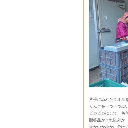
片手にぬれたタオル
りんごを一つ一つふ
ピカピカにして、色
贈答品かそれ以外か
大か中か小かに分け