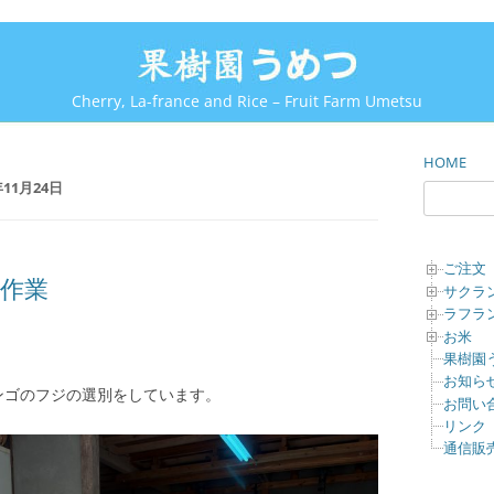
Cherry, La-france and Rice – Fruit Farm Umetsu
HOME
検
年11月24日
索:
ご注文
作業
サクラ
ラフラ
お米
果樹園
お知ら
ンゴのフジの選別をしています。
お問い
リンク
通信販