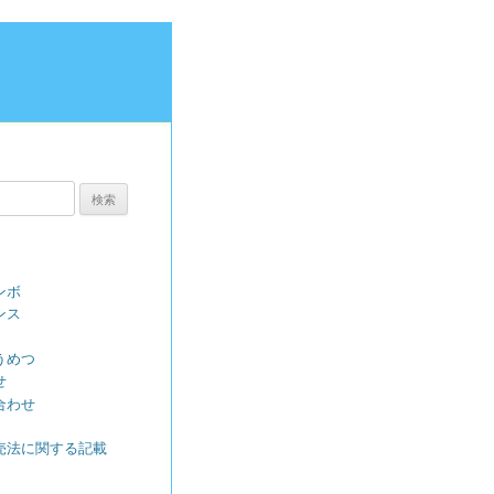
ンボ
ンス
うめつ
せ
合わせ
売法に関する記載