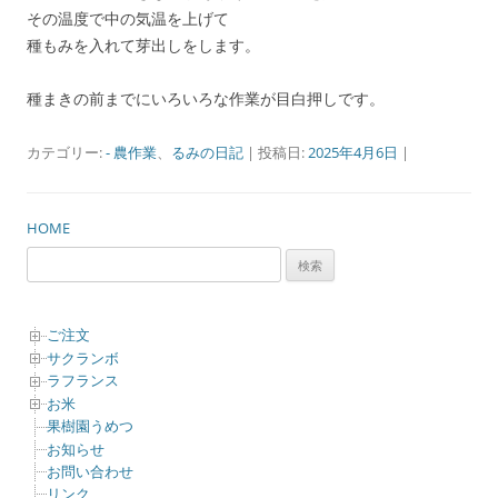
その温度で中の気温を上げて
種もみを入れて芽出しをします。
種まきの前までにいろいろな作業が目白押しです。
カテゴリー:
- 農作業
、
るみの日記
| 投稿日:
2025年4月6日
|
HOME
検
索:
ご注文
サクランボ
ラフランス
お米
果樹園うめつ
お知らせ
お問い合わせ
リンク