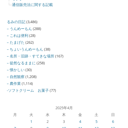
通信販売法に関する記載
るみの日記
(3,486)
– うんめーもん
(288)
– これは便利
(28)
– たまげた
(262)
– ちょいうんめーもん
(38)
– 名所・旧跡・すてきな場所
(167)
– 徒然なるままに
(258)
– 懐かしい
(30)
– 自然観察
(1,208)
– 農作業
(1,114)
-ソフトクリーム お菓子
(77)
2025年4月
月
火
水
木
金
土
日
1
2
3
4
5
6