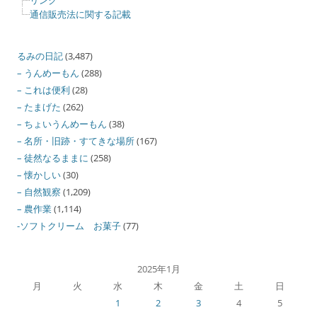
通信販売法に関する記載
るみの日記
(3,487)
– うんめーもん
(288)
– これは便利
(28)
– たまげた
(262)
– ちょいうんめーもん
(38)
– 名所・旧跡・すてきな場所
(167)
– 徒然なるままに
(258)
– 懐かしい
(30)
– 自然観察
(1,209)
– 農作業
(1,114)
-ソフトクリーム お菓子
(77)
2025年1月
月
火
水
木
金
土
日
1
2
3
4
5