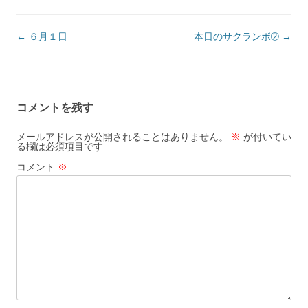
投稿ナビゲーション
←
６月１日
本日のサクランボ➁
→
コメントを残す
メールアドレスが公開されることはありません。
※
が付いてい
る欄は必須項目です
コメント
※