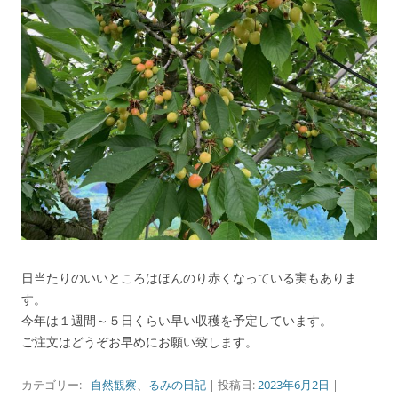
日当たりのいいところはほんのり赤くなっている実もありま
す。
今年は１週間～５日くらい早い収穫を予定しています。
ご注文はどうぞお早めにお願い致します。
カテゴリー:
- 自然観察
、
るみの日記
| 投稿日:
2023年6月2日
|