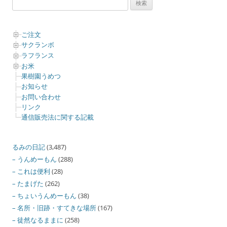
索:
ご注文
サクランボ
ラフランス
お米
果樹園うめつ
お知らせ
お問い合わせ
リンク
通信販売法に関する記載
るみの日記
(3,487)
– うんめーもん
(288)
– これは便利
(28)
– たまげた
(262)
– ちょいうんめーもん
(38)
– 名所・旧跡・すてきな場所
(167)
– 徒然なるままに
(258)