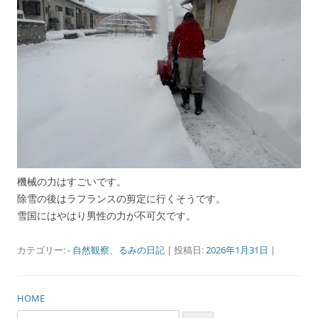
機械の力はすごいです。
除雪の後はラフランスの剪定に行くそうです。
雪国にはやはり男性の力が不可欠です。
カテゴリー:
- 自然観察
、
るみの日記
| 投稿日:
2026年1月31日
|
HOME
検